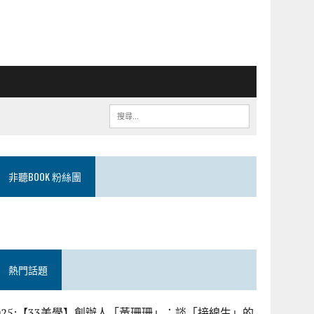
非聽BOOK 粉絲團
熱門話題
025:【33美學】創辦人「黃珊珊」：談「接線生」的