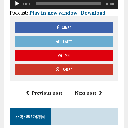
音
00:00
00:00
訊
Podcast:
Play in new window
|
Download
播
放
器
SHARE
TWEET
PIN
SHARE
Previous post
Next post
非聽BOOK 粉絲團