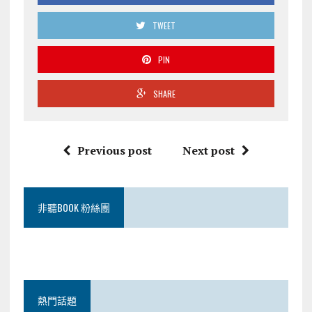
TWEET
PIN
SHARE
Previous post
Next post
非聽BOOK 粉絲團
熱門話題