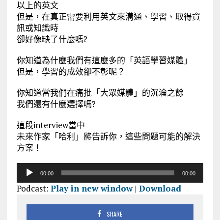
以上的英文
但是，在真正需要利用英文來溝通、學習、取得資
訊或知識時
卻好像缺了什麼嗎?
你知道為什麼我們有這麼多的「英語學習媒體」
但是，學習的成效卻不彰呢？
你知道當我們在痛批「大眾媒體」的沉淪之餘
我們還有什麼選擇嗎?
這段interview當中
未來作家「哈利」將告訴你，這些問題可能的解決
方案！
音
00:00
00:00
訊
Podcast:
Play in new window
|
Download
播
放
器
SHARE