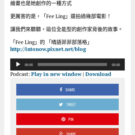
繪畫也是她創作的一種方式
更厲害的是，「Fee Ling」還拍過幾部電影！
讓我們來聽聽，這位全能型的創作家背後的故事。
「Fee Ling」的 「晴語菲菲部落格」
http://intonow.pixnet.net/blog
音
00:00
00:00
訊
Podcast:
Play in new window
|
Download
播
放
器
SHARE
TWEET
PIN
SHARE