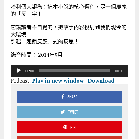
哈利個人認為：這本小說的核心價值，是一個廣義
的「反」字！
它讓讀者不自覺的，把故事內容投射到我們現今的
大環境
引起「連鎖反應」式的反思！
錄音時間： 2014年9月
音
00:00
00:00
訊
Podcast:
Play in new window
|
Download
播
放
器
SHARE
TWEET
PIN