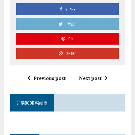
放
器
SHARE
TWEET
PIN
SHARE
Previous post
Next post
非聽BOOK 粉絲團