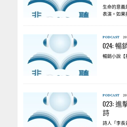
生命的意義
表演。如果
PODCAST
20
024:
暢銷小說【星
PODCAST
20
023:
詩
詩人「李長