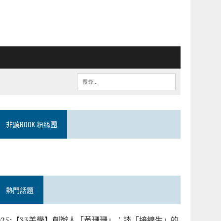
非聽BOOK 粉絲團
熱門話題
025:【33美學】創辦人「黃珊珊」：談「接線生」的