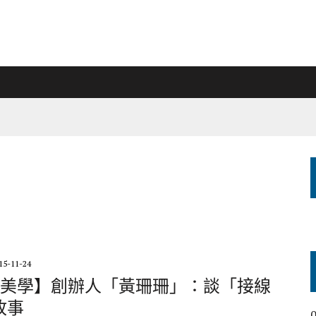
15-11-24
【33美學】創辦人「黃珊珊」：談「接線
故事